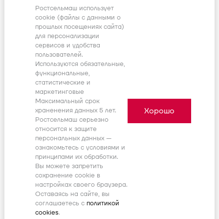
Тройные колесные диски только для
Ростсельмаш использует
усиленных мостов
01A02
cookie (файлы с данными о
Детали узла
прошлых посещениях сайта)
Внутреннее колесо
01A03
для персонализации
Поиск деталей
Спаренные колеса
01A04
сервисов и удобства
пользователей.
Установка грузов передних
01B01
Используются обязательные,
Цены и корзина будут доступны после
авторизации
Установка грузов задних
01B02
функциональные,
статистические и
86031445
Установка грузов средних
01B03
маркетинговые
Комплект - солнцезащитный козырёк,
Комплект очитски грязи
01C01
Максимальный срок
передний (№ 118)
Хорошо
храненения данных 5 лет.
Трехточечная навеска в сборе
05C01
Ростсельмаш серьезно
Номер позиции:
-
Кол-во позиций:
0
относится к защите
Гидрооборудование трехточечной навески
Начало, дата:
-
персональных данных —
05C02
Окончание, дата:
-
ознакомьтесь с условиями и
101576850
Подъемные рычаги
05F01
принципами их обработки.
Вы можете запретить
Комплект привода гидромотора сеялки
86030703
сохранение cookie в
05H01
Шторка солнцезащитная
настройках своего браузера.
Комплект интенсивного потока
05K01
Номер позиции:
3
Оставаясь на сайте, вы
Кол-во позиций:
2
соглашаетесь с
политикой
Комплект запуска двигателя в холодное
Начало, дата:
-
cookies
.
Окончание, дата:
-
время
09C02