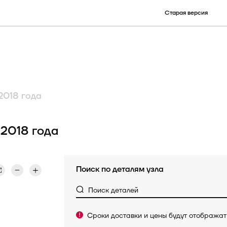
Старая версия
улу)
наименованию детали
ру
КСУ
2018 года
Электронные опции
2018 года
Поиск по деталям узла
Поиск деталей
Сроки доставки и цены будут отобража