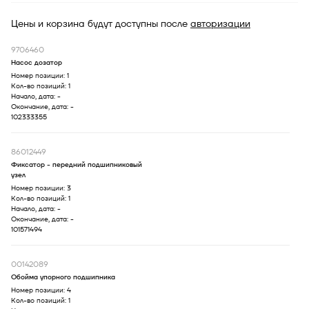
Приводы
LT.07.000
Цены и корзина будут доступны после
авторизации
Кабина/Наклейки и внутренняя отделка
LT.09.000
9706460
Насос дозатор
Приспособления и аксессуары
LT.10.000
Номер позиции:
1
Кол-во позиций:
1
Доработка
LT.81.000
Начало, дата:
-
Окончание, дата:
-
102333355
86012449
Фиксатор - передний подшипниковый
узел
Номер позиции:
3
Кол-во позиций:
1
Начало, дата:
-
Окончание, дата:
-
101571494
00142089
Обойма упорного подшипника
Номер позиции:
4
Кол-во позиций:
1