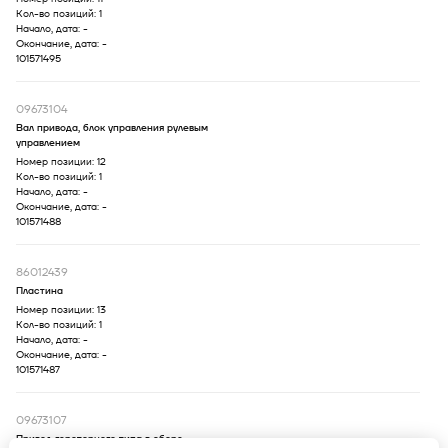
Кол-во позиций:
1
Начало, дата:
-
Окончание, дата:
-
101571495
09673104
Вал привода, блок управления рулевым
управлением
Номер позиции:
12
Кол-во позиций:
1
Начало, дата:
-
Окончание, дата:
-
101571488
86012439
Пластина
Номер позиции:
13
Кол-во позиций:
1
Начало, дата:
-
Окончание, дата:
-
101571487
09673107
Привод героторного типа в сборе