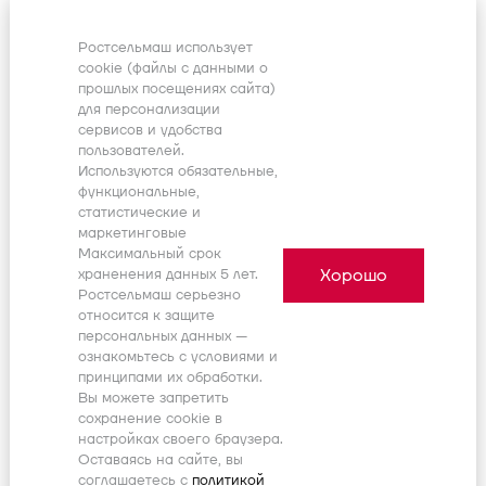
Номер позиции:
15
Кол-во позиций:
1
Начало, дата:
-
Ростсельмаш использует
Окончание, дата:
-
cookie (файлы с данными о
101571486
прошлых посещениях сайта)
для персонализации
сервисов и удобства
09673106
пользователей.
Крышка
Используются обязательные,
Номер позиции:
16
Кол-во позиций:
1
функциональные,
Начало, дата:
-
статистические и
Окончание, дата:
-
маркетинговые
101571485
Максимальный срок
Хорошо
храненения данных 5 лет.
09673108
Ростсельмаш серьезно
Винт с 12-гранной головкой
относится к защите
Номер позиции:
17
персональных данных —
Кол-во позиций:
7
ознакомьтесь с условиями и
Начало, дата:
-
принципами их обработки.
Окончание, дата:
-
Вы можете запретить
101571484
сохранение cookie в
настройках своего браузера.
86000730
Оставаясь на сайте, вы
Штифт стопорный - вал привода
соглашаетесь с
политикой