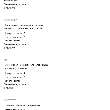
Начало, дата:
-
Окончание, дата:
-
101571493
00142090
Подшипник упорный внутренний
диаметр - 25,4 х 39,68 х 1,98 мм
Номер позиции:
5
Кол-во позиций:
1
Начало, дата:
-
Окончание, дата:
-
101571492
NS
БОКОВИНА В СБОРЕ, ЛЕВАЯ, ГОДА:
01/01/1981-12/31/1984
Номер позиции:
9
Кол-во позиций:
1
Начало, дата:
-
Окончание, дата:
-
101571185
00278787
Кольцо стопорное, блокировка
Номер позиции:
11