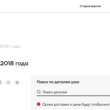
Старая версия
улу)
наименованию детали
ру
КСУ
2018 года
Электронные опции
2018 года
Поиск по деталям узла
Поиск деталей
Сроки доставки и цены будут отобража