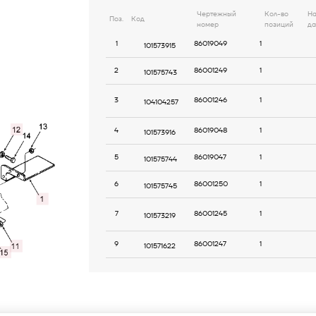
Чертежный
Кол-во
На
Поз.
Код
номер
позиций
да
1
86019049
1
101573915
2
86001249
1
101575743
3
86001246
1
104104257
2.000
4
86019048
1
101573916
5
86019047
1
101575744
6
86001250
1
101575745
7
86001245
1
101573219
9
86001247
1
101571622
10
86001244
1
101575746
11
86001252
2
101573917