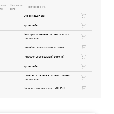
чало,
Окончание,
Наименование
та
дата
Экран защитный
Кронштейн
Фильтр всасывания системы смазки
трансмиссии
Патрубок всасывающий нижний
Патрубок всасывающий верхний
Кронштейн
Шланг всасывания - система смазки
трансмиссии
Кольцо уплотнительное - JIS P50
Кольцо уплотнительное - JIS P44
Прокладка, шайба