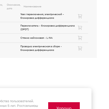
ло,
Окончание,
Наименование
дата
Узел переключения, электрический -
блокировка дифференциала
Переключатель - блокировка дифференциала
(DPDT)
Стяжка нейлоновая - L-144
Проводка электрическая в сборе -
блокировка дифференциала
бства пользователей.
ных 5 лет. Ростсельмаш
Хорошо