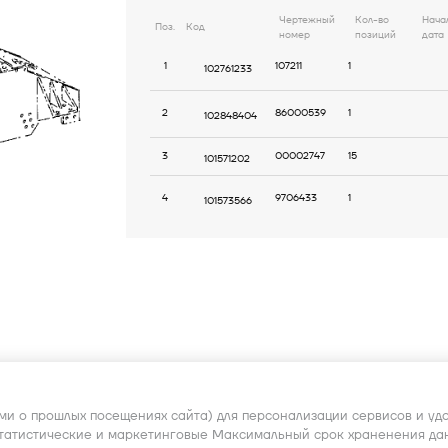
Чертежный
Кол-во
Нача
Поз.
Код
номер
позиций
дата
1
107211
1
102761233
2
86000539
1
102848404
3
00002747
15
101571202
2.000
4
9706433
1
101573566
11A03
ми о прошлых посещениях сайта) для персонализации сервисов и удо
статистические и маркетинговые Максимальный срок храненения дан