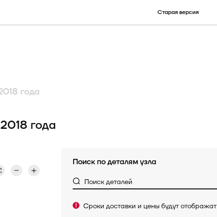
Старая версия
улу)
наименованию детали
ру
КСУ
2018 года
Электронные опции
2018 года
Поиск по деталям узла
Поиск деталей
Сроки доставки и цены будут отобража