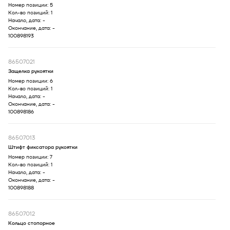
Номер позиции:
5
Кол-во позиций:
1
Начало, дата:
-
Окончание, дата:
-
100898193
86507021
Защелка рукоятки
Номер позиции:
6
Кол-во позиций:
1
Начало, дата:
-
Окончание, дата:
-
100898186
86507013
Штифт фиксатора рукоятки
Номер позиции:
7
Кол-во позиций:
1
Начало, дата:
-
Окончание, дата:
-
100898188
86507012
Кольцо стопорное