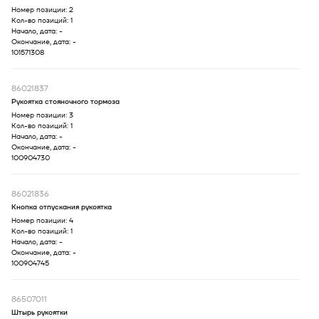
Номер позиции:
2
Кол-во позиций:
1
Начало, дата:
-
Окончание, дата:
-
101571308
86021837
Рукоятка стояночного тормоза
Номер позиции:
3
Кол-во позиций:
1
Начало, дата:
-
Окончание, дата:
-
100904730
86021836
Кнопка отпускания рукоятка
Номер позиции:
4
Кол-во позиций:
1
Начало, дата:
-
Окончание, дата:
-
100904745
86507011
Штырь рукоятки