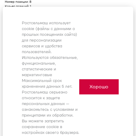
Номер позиции:
8
Кол-во позиций:
1
Начало, дата:
-
Окончание, дата:
-
100898187
Ростсельмаш использует
cookie (файлы с данными о
прошлых посещениях сайта)
86507015
для персонализации
Тяга фиксирующего механизма
тормозной рукоятки
сервисов и удобства
Номер позиции:
9
пользователей.
Кол-во позиций:
1
Используются обязательные,
Начало, дата:
-
функциональные,
Окончание, дата:
-
статистические и
100898183
маркетинговые
Максимальный срок
86507020
Хорошо
храненения данных 5 лет.
Пружина фиксирующего стержня
Ростсельмаш серьезно
Номер позиции:
10
относится к защите
Кол-во позиций:
1
персональных данных —
Начало, дата:
-
ознакомьтесь с условиями и
Окончание, дата:
-
100898185
принципами их обработки.
Вы можете запретить
сохранение cookie в
86507014
настройках своего браузера.
Шайба пружины фиксатора - M5