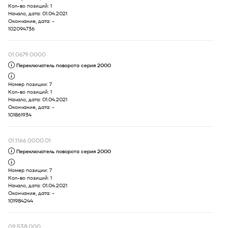
Кол-во позиций:
1
Начало, дата:
01.04.2021
Окончание, дата:
-
102094736
01.0679.0000
Переключатель поворота серия 2000
Номер позиции:
7
Для выбора подходящей к вашей
Кол-во позиций:
1
технике детали введите в поиск код
Начало, дата:
01.04.2021
Окончание, дата:
-
продукта или свяжитесь с дилером
101861934
01.1166.0000.01
Переключатель поворота серия 2000
Номер позиции:
7
Для выбора подходящей к вашей
Кол-во позиций:
1
технике детали введите в поиск код
Начало, дата:
01.04.2021
Окончание, дата:
-
продукта или свяжитесь с дилером
101984244
09.538.000