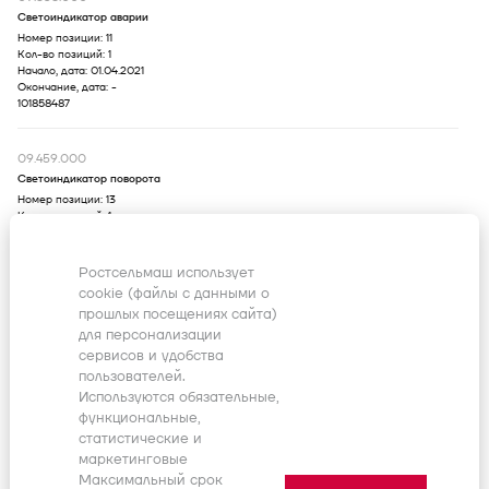
Светоиндикатор аварии
Номер позиции:
11
Кол-во позиций:
1
Начало, дата:
01.04.2021
Окончание, дата:
-
101858487
09.459.000
Светоиндикатор поворота
Номер позиции:
13
Кол-во позиций:
1
Начало, дата:
01.04.2021
Окончание, дата:
-
101858490
Ростсельмаш использует
cookie (файлы с данными о
прошлых посещениях сайта)
09.458.000
для персонализации
СВЕТОИНДИКАТОР
сервисов и удобства
Номер позиции:
17
пользователей.
Кол-во позиций:
1
Начало, дата:
01.04.2021
Используются обязательные,
Окончание, дата:
-
функциональные,
102874062
статистические и
маркетинговые
Максимальный срок
4,8х290