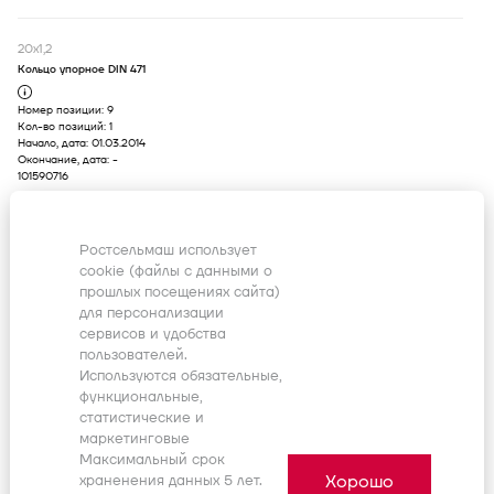
20х1,2
Кольцо упорное DIN 471
Номер позиции:
9
Кол-во позиций:
1
Начало, дата:
01.03.2014
Окончание, дата:
-
101590716
47x1,75
Ростсельмаш использует
Кольцо стопорное DIN 472
cookie (файлы с данными о
прошлых посещениях сайта)
Номер позиции:
11
Кол-во позиций:
1
для персонализации
Начало, дата:
01.03.2014
сервисов и удобства
Окончание, дата:
-
пользователей.
101530060
Используются обязательные,
функциональные,
1726204-2RS1
статистические и
маркетинговые
Подшипник
Максимальный срок
Хорошо
храненения данных 5 лет.
Номер позиции:
15
Для выбора подходящей к вашей