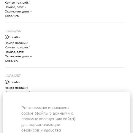
Кол-во позиций:
1
Для выбора подходящей к вашей
Начало, дата:
-
Окончание, дата:
-
технике детали введите в поиск код
101657876
продукта или свяжитесь с дилером
LCA64236
Шайба
Номер позиции:
-
Кол-во позиций:
1
Для выбора подходящей к вашей
Начало, дата:
-
Окончание, дата:
-
технике детали введите в поиск код
101657877
продукта или свяжитесь с дилером
LCA64237
Шайба
Номер позиции:
-
Кол-во позиций:
1
Для выбора подходящей к вашей
Начало, дата:
-
Окончание, дата:
-
технике детали введите в поиск код
101657878
Ростсельмаш использует
продукта или свяжитесь с дилером
cookie (файлы с данными о
прошлых посещениях сайта)
LCA64238
для персонализации
Кольцо
сервисов и удобства
Номер позиции:
-