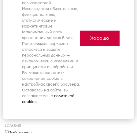
пользователей.
Кол-во позиций:
1
Для выбора подходящей к вашей
Используются обязательные,
Начало, дата:
-
Окончание, дата:
-
технике детали введите в поиск код
функциональные,
101657879
продукта или свяжитесь с дилером
статистические и
маркетинговые
Максимальный срок
LCA64796
Хорошо
храненения данных 5 лет.
Шайба
Ростсельмаш серьезно
Номер позиции:
-
относится к защите
Кол-во позиций:
1
Для выбора подходящей к вашей
персональных данных —
Начало, дата:
-
Окончание, дата:
-
технике детали введите в поиск код
ознакомьтесь с условиями и
101657883
продукта или свяжитесь с дилером
принципами их обработки.
Вы можете запретить
сохранение cookie в
LCA65412
настройках своего браузера.
Труба каркаса
Оставаясь на сайте, вы
Номер позиции:
-
соглашаетесь с
политикой
Кол-во позиций:
1
Для выбора подходящей к вашей
Начало, дата:
-
cookies
.
Окончание, дата:
-
технике детали введите в поиск код
101657886
продукта или свяжитесь с дилером
LCA65413
Труба каркаса