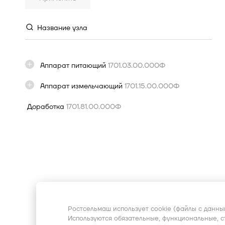
27
28
29
30
31
1
2
3
4
5
6
7
8
9
Название узла
10
11
12
13
14
15
16
17
18
19
20
21
22
23
Аппарат питающий
1701.03.00.000Ф
24
25
26
27
28
29
30
31
1
2
3
4
5
6
Аппарат измельчающий
1701.15.00.000Ф
Доработка
1701.81.00.000Ф
Ростсельмаш использует cookie (файлы с данны
Используются обязательные, функциональные, 