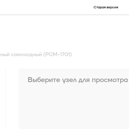
Старая версия
улу)
наименованию детали
ру
КСУ
ный самоходный (РСМ-1701)
Электронные опции
Выберите узел для просмотра