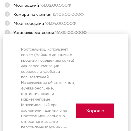
Мост задний
161.02.00.000Ф
24
25
26
27
28
29
30
Камера наклонная
161.03.00.000Ф
31
1
2
3
4
5
6
Мост передний
161.04.00.000Ф
Установка моторная
161.05.00.000Ф
Место рабочее
161.06.00.000Ф
Ростсельмаш использует
Площадка
161.07.00.000Ф
cookie (файлы с данными о
Гидрооборудование
161.09.00.000Ф
прошлых посещениях сайта)
для персонализации
Электрооборудование
161.10.00.000Ф
сервисов и удобства
пользователей.
Очистка
161.11.00.000Ф
Используются обязательные,
Измельчитель-разбрасыватель
161.14.00.000Ф
функциональные,
статистические и
Блок молотильный
161.15.00.000Ф
маркетинговые
Ремни и цепи
161.28.00.000Ф
Максимальный срок
Хорошо
храненения данных 5 лет.
Каркас
161.30.00.000Ф
Ростсельмаш серьезно
относится к защите
Бункер
161.45.00.000Ф
персональных данных —